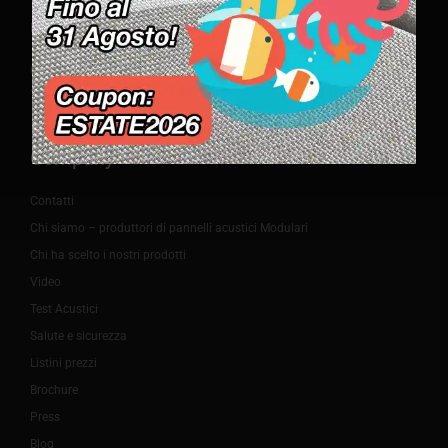
Numero verde gratuito da fisso e cellulare, valido in Italia.
Chiamate dall'estero:
+39 035 4281480
Company
Contatti
Chi siamo – produttori di pannelli acustici Modulari
Chi ha scelto i nostri prodotti
Video
Test Acustici
Salute e sicurezza
Listini prezzi
Brochure
Press
Blog