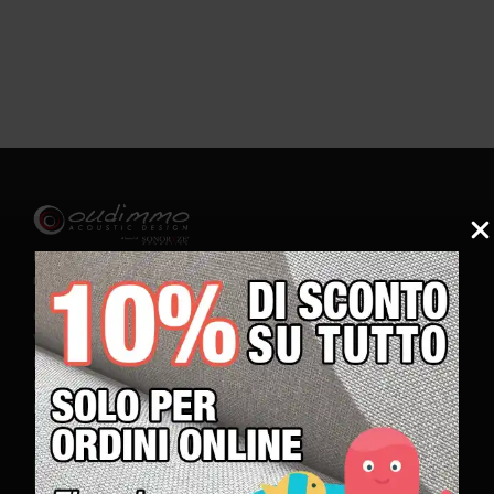
EPSY – Diffusore
acustico QRD a resto
quadratico
120,00
€
+IVA
Produttore diretto in Italia di pannelli acustici e fonoassorbenti
modulari ad alte prestazioni.
OUDIMMO ACOUSTIC DESIGN | SONORYZE®
Via Cremasca 50, 24052 Azzano San Paolo (Bergamo) Lombardia -
Italia
P.I. 03146540160 - REA BG-408216
NUMERO VERDE 800 400 803 -
info@oudimmoacousticdesign.com