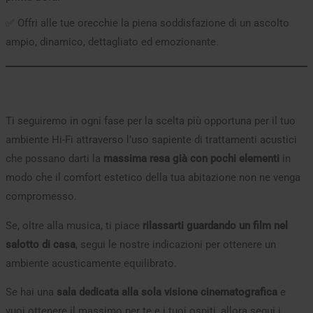
✅ Offri alle tue orecchie la piena soddisfazione di un ascolto
ampio, dinamico, dettagliato ed emozionante.
Ti seguiremo in ogni fase per la scelta più opportuna per il tuo
ambiente Hi-Fi attraverso l’uso sapiente di trattamenti acustici
che possano darti la
massima resa già con pochi elementi
in
modo che il comfort estetico della tua abitazione non ne venga
compromesso.
Se, oltre alla musica, ti piace
rilassarti guardando un film nel
salotto di casa
, segui le nostre indicazioni per ottenere un
ambiente acusticamente equilibrato.
Se hai una
sala dedicata alla sola visione cinematografica
e
vuoi ottenere il massimo per te e i tuoi ospiti, allora segui i