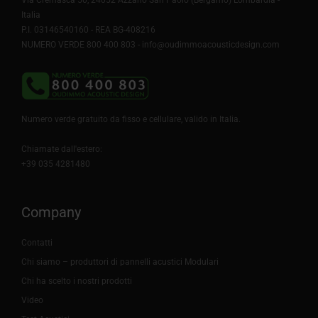
Via Cremasca 50, 24052 Azzano San Paolo (Bergamo) Lombardia -
Italia
P.I. 03146540160 - REA BG-408216
NUMERO VERDE 800 400 803 -
info@oudimmoacousticdesign.com
Numero verde gratuito da fisso e cellulare, valido in Italia.
Chiamate dall'estero:
+39 035 4281480
Company
Contatti
Chi siamo – produttori di pannelli acustici Modulari
Chi ha scelto i nostri prodotti
Video