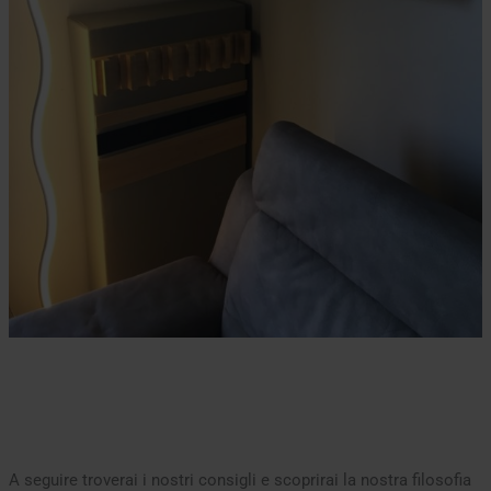
A seguire troverai i nostri consigli e scoprirai la nostra filosofia