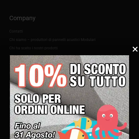
Company
Contatti
Chi siamo – produttori di pannelli acustici Modulari
Chi ha scelto i nostri prodotti
Video
Test Acustici
Salute e sicurezza
Listini prezzi
Brochure
Press
Blog
Servizio Clienti
Ordini