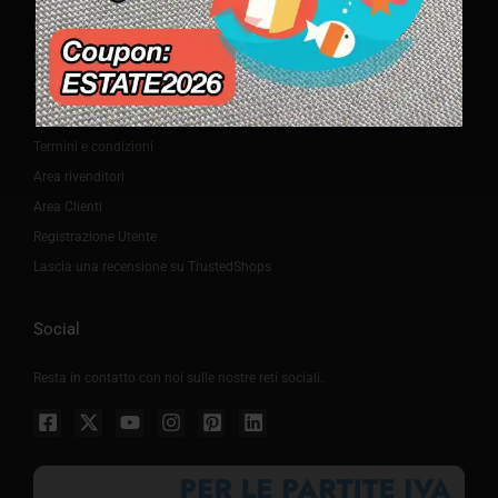
Pagamenti
Rimborso e Cancellazione Ordine
Spedizioni
Trasporto e montaggio
Termini e condizioni
Area rivenditori
Area Clienti
Registrazione Utente
Lascia una recensione su TrustedShops
Social
Resta in contatto con noi sulle nostre reti sociali.