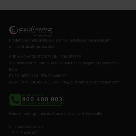
Produttore diretto in Italia di pannelli acustici e fonoassorbenti
modulari ad alte prestazioni.
OUDIMMO ACOUSTIC DESIGN | SONORYZE®
Via Cremasca 50, 24052 Azzano San Paolo (Bergamo) Lombardia -
Italia
P.I. 03146540160 - REA BG-408216
NUMERO VERDE 800 400 803 -
info@oudimmoacousticdesign.com
Numero verde gratuito da fisso e cellulare, valido in Italia.
Chiamate dall'estero:
+39 035 4281480