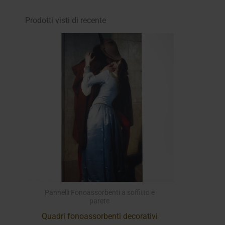
a
12,00€
Prodotti visti di recente
Pannelli Fonoassorbenti a soffitto e
parete
Quadri fonoassorbenti decorativi