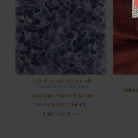
Opzioni e accessori per pannelli
fonoassorbenti e bass traps
Vellut
Lavorazione Stratocell Whisper
ruvido su uno o due lati
Fascia
6,00
€
-
12,00
€
+IVA
di
prezzo:
da
6,00€