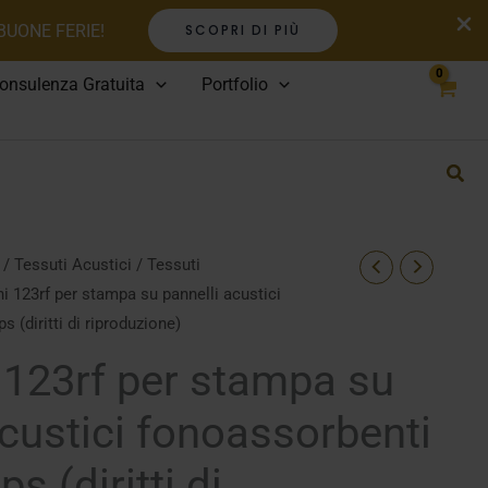
 BUONE FERIE!
SCOPRI DI PIÙ
onsulenza Gratuita
Portfolio
/
Tessuti Acustici
/
Tessuti
 123rf per stampa su pannelli acustici
 (diritti di riproduzione)
123rf per stampa su
acustici fonoassorbenti
s (diritti di