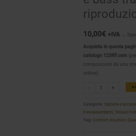
riproduzi
10,00
€
+IVA
→ Sped
Acquista in questa pagina
catologo 123RF.com
(per
composizioni da una immag
ordine).
Immagini
A
-
+
123rf
per
Categorie:
Opzioni e access
Fonoassorbenti
,
Tessuti Fo
stampa
Tag:
Comfort Acustico
,
Quad
su
pannelli