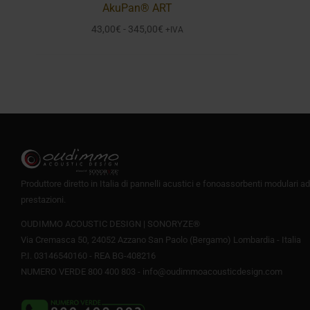
AkuPan® ART
Fascia
43,00
€
-
345,00
€
+IVA
di
prezzo:
da
43,00€
a
345,00€
Produttore diretto in Italia di pannelli acustici e fonoassorbenti modulari ad
prestazioni.
OUDIMMO ACOUSTIC DESIGN | SONORYZE®
Via Cremasca 50, 24052 Azzano San Paolo (Bergamo) Lombardia - Italia
P.I. 03146540160 - REA BG-408216
NUMERO VERDE 800 400 803 -
info@oudimmoacousticdesign.com