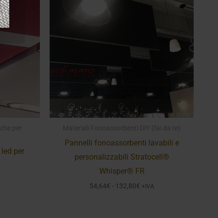
iche per
Materiali Fonoassorbenti DIY (fai da te)
Pannelli fonoassorbenti lavabili e
 led per
personalizzabili Stratocell®
Whisper® FR
ia
A
Fascia
54,64
€
-
132,80
€
+IVA
di
zo:
prezzo:
da
0€