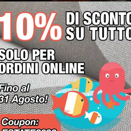
 stampa su pannelli acustici fonoassorbenti e bas
ne.