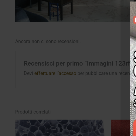
Ancora non ci sono recensioni.
Recensisci per primo “Immagini 123rf per
Devi
effettuare l’accesso
per pubblicare una recensio
Prodotti correlati