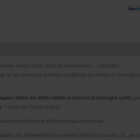
acustici
fonoassorbenti
e
bass
traps
(diritti
di
enti e bass traps (diritti di riproduzione – copyright)
riproduzione)
 per la tua immagine preferita scegliendo tra milioni di immagini
quantità
gina i ticket dei diritti relativi al numero di immagini scelte
(per
 ticket per l’intero ordine).
ettamente nelle note dell’ordine oppure via mail.
adatto alla dimensione dei pannelli (formato massimo XL, per for