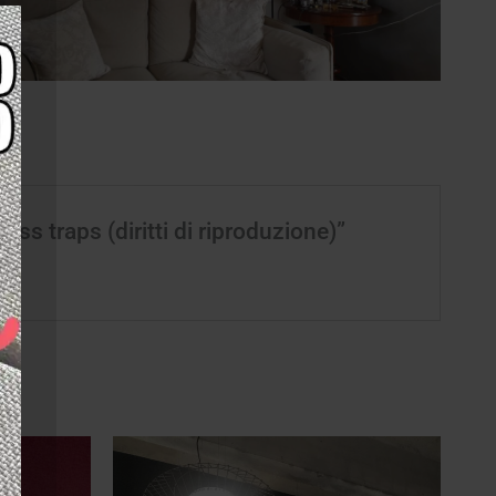
s traps (diritti di riproduzione)”