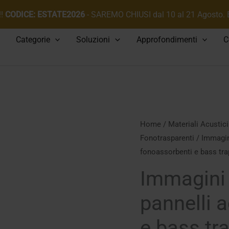
!!
CODICE: ESTATE2026
- SAREMO CHIUSI dal 10 al 21 Agosto.
Categorie
Soluzioni
Approfondimenti
C
Home
/
Materiali Acustici
Fonotrasparenti
/ Immagini
fonoassorbenti e bass traps
Immagini 
pannelli 
e bass trap