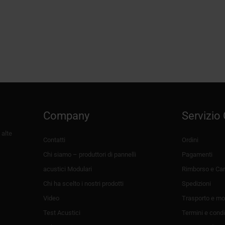
Company
Servizio 
 alte
Contatti
Ordini
Chi siamo – produttori di pannelli
Pagamenti
acustici Modulari
Rimborso e Can
Chi ha scelto i nostri prodotti
Spedizioni
Video
Trasporto e mo
Test Acustici
Termini e condi