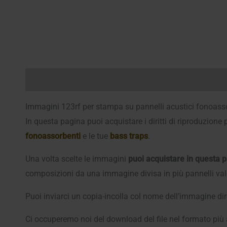
Descrizione
Recensioni (0)
Immagini 123rf per stampa su pannelli acustici fonoassorb
In questa pagina puoi acquistare i diritti di riproduzione
fonoassorbenti
e le tue
bass traps
.
Una volta scelte le immagini
puoi acquistare in questa pa
composizioni da una immagine divisa in più pannelli vale 1
Puoi inviarci un copia-incolla col nome dell’immagine dir
Ci occuperemo noi del download del file nel formato più 