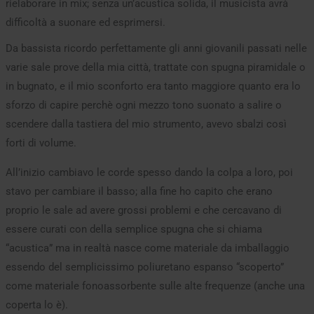
rielaborare in mix; senza un’acustica solida, il musicista avrà
difficoltà a suonare ed esprimersi.
Da bassista ricordo perfettamente gli anni giovanili passati nelle
varie sale prove della mia città, trattate con spugna piramidale o
in bugnato, e il mio sconforto era tanto maggiore quanto era lo
sforzo di capire perchè ogni mezzo tono suonato a salire o
scendere dalla tastiera del mio strumento, avevo sbalzi così
forti di volume.
All’inizio cambiavo le corde spesso dando la colpa a loro, poi
stavo per cambiare il basso; alla fine ho capito che erano
proprio le sale ad avere grossi problemi e che cercavano di
essere curati con della semplice spugna che si chiama
“acustica” ma in realtà nasce come materiale da imballaggio
essendo del semplicissimo poliuretano espanso “scoperto”
come materiale fonoassorbente sulle alte frequenze (anche una
coperta lo è).