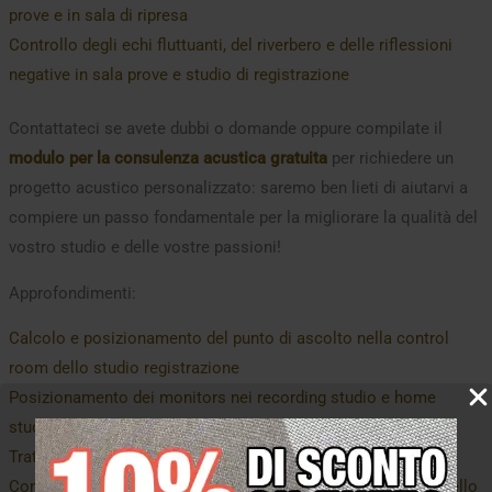
prove e in sala di ripresa
Controllo degli echi fluttuanti, del riverbero e delle riflessioni
negative in sala prove e studio di registrazione
Contattateci se avete dubbi o domande oppure compilate il
modulo per la consulenza acustica gratuita
per richiedere un
progetto acustico personalizzato: saremo ben lieti di aiutarvi a
compiere un passo fondamentale per la migliorare la qualità del
vostro studio e delle vostre passioni!
Approfondimenti:
Calcolo e posizionamento del punto di ascolto nella control
room dello studio registrazione
Posizionamento dei monitors nei recording studio e home
studio
Trattamento delle riflessioni primarie in regia di mix
Come trovare le riflessioni primarie in studio con la regola dello