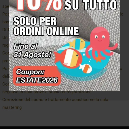
specchio
Posizionamento delle bass traps angoli per il trattamento delle
basse frequenze risonanti
Diffusione del suono negli studi di registrazione
Un nuovo concetto di diffusione del suono negli studi di
registrazione
Come correggere le basse frequenze modali risonanti in sala
prove e in sala di ripresa
Posizionamento delle bass traps sulle pareti per il trattamento
delle basse frequenze risonanti
Controllo degli echi fluttuanti, del riverbero e delle riflessioni
negative in sala prove e studio di registrazione
Correzione del suono e trattamento acustico nella sala
mastering