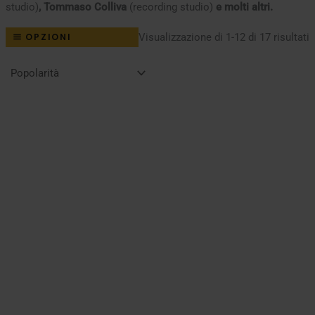
studio)
, Tommaso Colliva
(recording studio)
e molti altri.
P
Visualizzazione di 1-12 di 17 risultati
OPZIONI