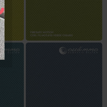
me
FS.MOT.610 – Verde chiaro
ttanio
FS.MOT.719 – Azzurro