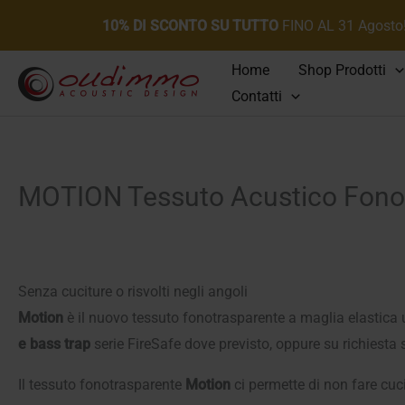
10% DI SCONTO SU TUTTO
FINO AL 31 Agosto
Vai
Home
Shop Prodotti
al
Contatti
contenuto
MOTION Tessuto Acustico Fono
Senza cuciture o risvolti negli angoli
Motion
è il nuovo tessuto fonotrasparente a maglia elastica ut
e bass trap
serie FireSafe dove previsto, oppure su richiesta su
Il tessuto fonotrasparente
Motion
ci permette di non fare cucit