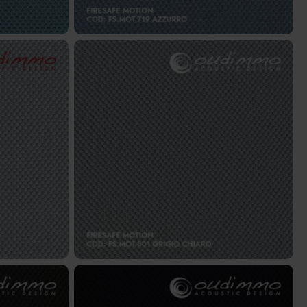
hiaccio
FS.MOT.801 – Grigio chiaro