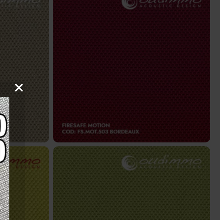
ge
FS.MOT.503 – Bordeaux