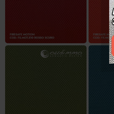
FS.MOT.510 – Rosso scuro
FS
FS.MOT.611 – Verde oliva
FS.MO