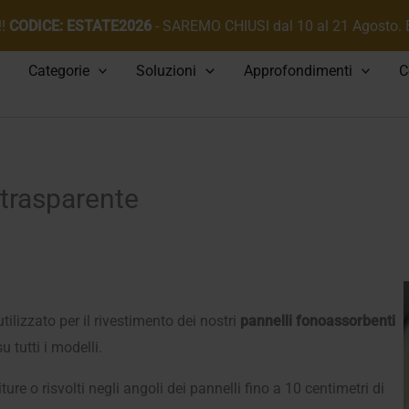
!!
CODICE: ESTATE2026
- SAREMO CHIUSI dal 10 al 21 Agosto.
Categorie
Soluzioni
Approfondimenti
C
trasparente
ilizzato per il rivestimento dei nostri
pannelli fonoassorbenti
 tutti i modelli.
ure o risvolti negli angoli dei pannelli fino a 10 centimetri di