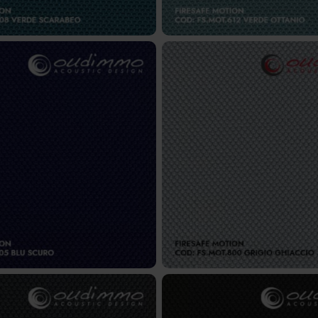
MOT.705 – Blu scuro
FS.MOT.800 – Grigio g