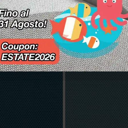
.MOT.507 – Corallo
FS.MOT.609 – Li
T.608 – Verde scarabeo
FS.MOT.612 – Verde o