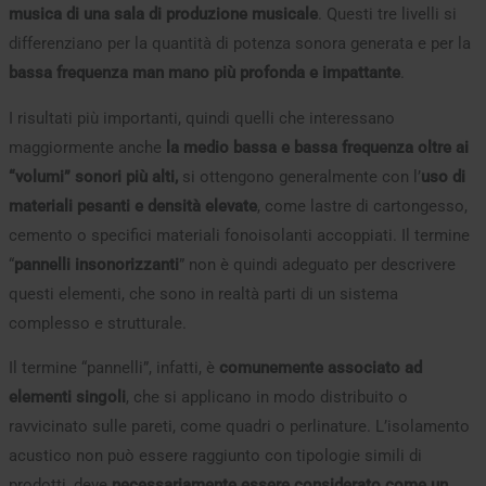
musica di una sala di produzione musicale
. Questi tre livelli si
differenziano per la quantità di potenza sonora generata e per la
bassa frequenza man mano più profonda e impattante
.
I risultati più importanti, quindi quelli che interessano
maggiormente anche
la medio bassa e bassa frequenza oltre ai
“volumi” sonori più alti,
si ottengono generalmente con l’
uso di
materiali pesanti e densità elevate
, come lastre di cartongesso,
cemento o specifici materiali fonoisolanti accoppiati. Il termine
“
pannelli insonorizzanti
” non è quindi adeguato per descrivere
questi elementi, che sono in realtà parti di un sistema
complesso e strutturale.
Il termine “pannelli”, infatti, è
comunemente associato ad
elementi singoli
, che si applicano in modo distribuito o
ravvicinato sulle pareti, come quadri o perlinature. L’isolamento
acustico non può essere raggiunto con tipologie simili di
prodotti, deve
necessariamente essere considerato come un