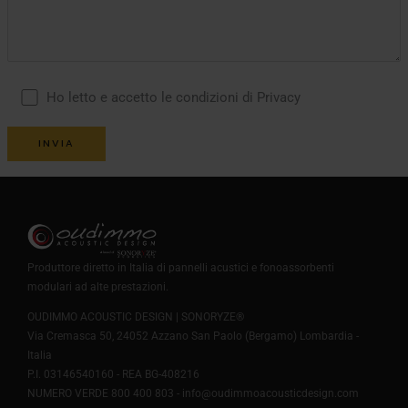
Ho letto e accetto le condizioni di Privacy
Produttore diretto in Italia di pannelli acustici e fonoassorbenti
modulari ad alte prestazioni.
OUDIMMO ACOUSTIC DESIGN | SONORYZE®
Via Cremasca 50, 24052 Azzano San Paolo (Bergamo) Lombardia -
Italia
P.I. 03146540160 - REA BG-408216
NUMERO VERDE 800 400 803 -
info@oudimmoacousticdesign.com