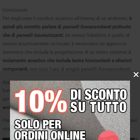
Conclusioni
Per migliorare il comfort acustico all’interno di un ambiente,
è
quindi più corretto parlare di
pannelli fonoassorbenti
piuttosto
che di
pannelli insonorizzanti
.
Se invece l’obiettivo è quello di
isolare acusticamente un locale, è necessario un approccio
sistemico che includa la progettazione di un intero sistema di
isolamento acustico che includa lastre fonoisolanti e ulteriori
componenti
, non solo l’uso di singoli pannelli fonoassorbenti.
Approfondisci le caratteristiche dei nostri pannelli
fonoassorbenti della serie
AkuPan®
o di tutti
i nostri prodotti
per scoprire come possono
migliorare l’acustica del tuo
ambiente
.
Hai necessità di isolarti acusticamente dai vicini?
Contattaci
per
una consulenza senza impegno.