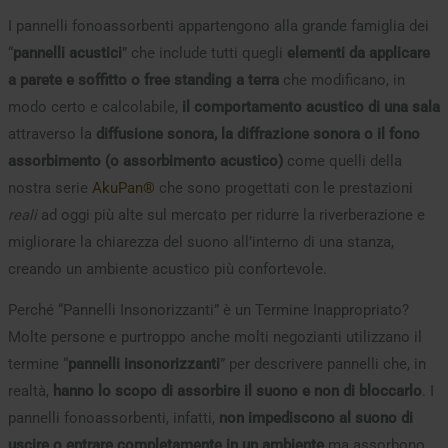
I pannelli fonoassorbenti appartengono alla grande famiglia dei
“
pannelli acustici
” che include tutti quegli
elementi da applicare
a parete e soffitto o free standing a terra
che modificano, in
modo certo e calcolabile,
il comportamento acustico di una sala
attraverso la
diffusione sonora, la diffrazione sonora o il fono
assorbimento (o assorbimento acustico)
come quelli della
nostra serie
AkuPan®
che sono progettati con le prestazioni
reali
ad oggi più alte sul mercato per ridurre la riverberazione e
migliorare la chiarezza del suono all’interno di una stanza,
creando un ambiente acustico più confortevole.
Perché “Pannelli Insonorizzanti” è un Termine Inappropriato?
Molte persone e purtroppo anche molti negozianti utilizzano il
termine “
pannelli insonorizzanti
” per descrivere pannelli che, in
realtà,
hanno lo scopo di assorbire il suono e non di bloccarlo
. I
pannelli fonoassorbenti, infatti,
non impediscono al suono di
uscire o entrare completamente in un ambiente
ma assorbono