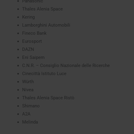
Panasonic
Thales Alenia Space
Kering
Lamborghini Automobili
Fineco Bank
Eurosport
DAZN
Eni Saipem
C.N.R. – Consiglio Nazionale delle Ricerche
Cinecittà Istituto Luce
Würth
Nivea
Thales Alenia Space Ristò
Shimano
A2A
Melinda