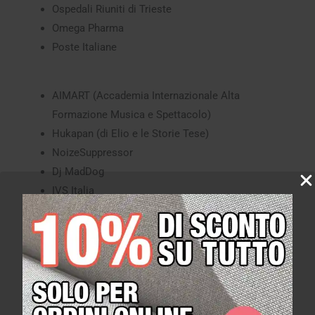
Ospedali Riuniti di Trieste
Omega Pharma
Poste Italiane
AIMART (Accademia Internazionale Alta
Formazione Musica e Spettacolo)
Hukapan (di Elio e le Storie Tese)
NoizeSuppressor
Dj MadDog
IVS Italia
PMI Parker Migliorini International
ARUP
Bimar
Robur
Verdena
Dj Prezioso