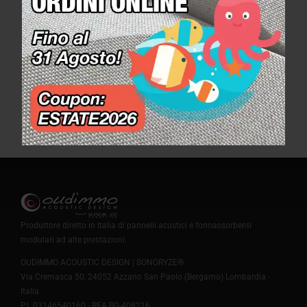
Tommaso Colliva
Zeca
Cinema Modernissimo
Omega Pharma
Razorfish HealthWare
Produttore diretto in Italia di pannelli acustici e fonoassorbenti
modulari ad alte prestazioni.
OUDIMMO ACOUSTIC DESIGN | SONORYZE®
Via Cremasca 50, 24052 Azzano San Paolo (Bergamo) Lombardia -
Italia
P.I. 03146540160 - REA BG-408216