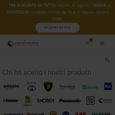
10% DI SCONTO SU TUTTO
FINO AL 31 Agosto!!
CODICE:
ESTATE2026
- SAREMO CHIUSI dal 10 al 21 Agosto. BUONE
FERIE!
SCOPRI DI PIÙ
Vai
al
contenuto
Chi ha scelto i nostri prodotti