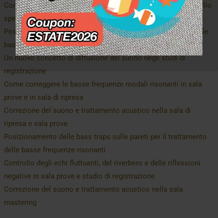
Come trovare le riflessioni primarie in studio con la regola dello
specchio
Posizionamento delle bass traps angoli per il trattamento delle
basse frequenze risonanti
Un nuovo concetto di diffusione del suono negli studi di
registrazione
Come correggere le basse frequenze modali risonanti in sala
prove e in sala di ripresa
Correzione del suono e trattamento acustico nella sala di
ripresa e sala prove
Posizionamento delle bass traps sulle pareti per il trattamento
delle basse frequenze risonanti
Controllo degli echi fluttuanti, del riverbero e delle riflessioni
negative in sala prove e studio di registrazione
Correzione del suono e trattamento acustico nella sala
mastering