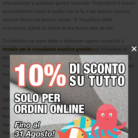
impostazione a qualsiasi genere musicale: l’importante è essere
assolutamente sicuri di quello che si fa, e per esserlo occorre
enorme fiducia nel proprio studio. E’ l’equilibrio delle
colorazioni, quindi, la chiave di una buona sala da mix.
Contattateci se avete dubbi o domande oppure compilate il
modulo per la consulenza acustica gratuita
per richiedere un
progetto acustico personalizzato: saremo ben lieti di aiutarvi a
compiere un passo fondamentale per la migliorare la qualità del
vostro studio e delle vostre passioni!
Approfondimenti:
Calcolo e posizionamento del punto di ascolto nella control
room dello studio registrazione
Posizionamento dei monitors nei recording studio e home
studio
Trattamento delle riflessioni primarie in regia di mix