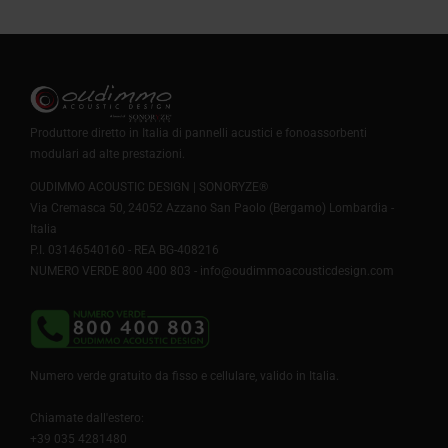
Produttore diretto in Italia di pannelli acustici e fonoassorbenti
modulari ad alte prestazioni.
OUDIMMO ACOUSTIC DESIGN | SONORYZE®
Via Cremasca 50, 24052 Azzano San Paolo (Bergamo) Lombardia -
Italia
P.I. 03146540160 - REA BG-408216
NUMERO VERDE 800 400 803 -
info@oudimmoacousticdesign.com
Numero verde gratuito da fisso e cellulare, valido in Italia.
Chiamate dall'estero:
+39 035 4281480