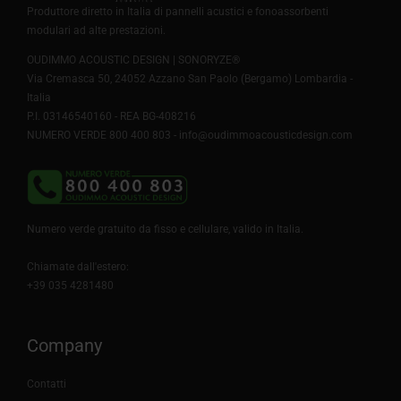
152,00€
Produttore diretto in Italia di pannelli acustici e fonoassorbenti
modulari ad alte prestazioni.
OUDIMMO ACOUSTIC DESIGN | SONORYZE®
Via Cremasca 50, 24052 Azzano San Paolo (Bergamo) Lombardia -
Italia
P.I. 03146540160 - REA BG-408216
NUMERO VERDE 800 400 803 -
info@oudimmoacousticdesign.com
Numero verde gratuito da fisso e cellulare, valido in Italia.
Chiamate dall'estero:
+39 035 4281480
Company
Contatti