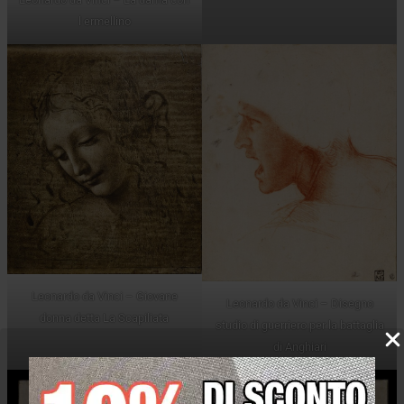
l ermellino
Leonardo da Vinci – Giovane
Leonardo da Vinci – Disegno
donna detta La Scapiliata
studio di guerriero per la battaglia
di Anghiari