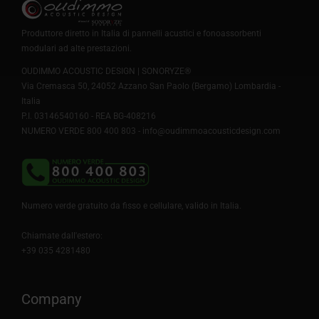
da
185,00€
Produttore diretto in Italia di pannelli acustici e fonoassorbenti
a
299,00€
modulari ad alte prestazioni.
OUDIMMO ACOUSTIC DESIGN | SONORYZE®
Via Cremasca 50, 24052 Azzano San Paolo (Bergamo) Lombardia -
Italia
P.I. 03146540160 - REA BG-408216
NUMERO VERDE 800 400 803 -
info@oudimmoacousticdesign.com
Numero verde gratuito da fisso e cellulare, valido in Italia.
Chiamate dall'estero:
+39 035 4281480
Company