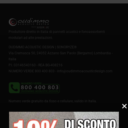
13,00
€
+IVA
Produttore diretto in Italia di pannelli acustici e fonoassorbenti
modulari ad alte prestazioni.
OUDIMMO ACOUSTIC DESIGN | SONORYZE®
Via Cremasca 50, 24052 Azzano San Paolo (Bergamo) Lombardia -
Italia
P.I. 03146540160 - REA BG-408216
NUMERO VERDE 800 400 803 -
info@oudimmoacousticdesign.com
Numero verde gratuito da fisso e cellulare, valido in Italia.
Chiamate dall'estero:
+39 035 4281480