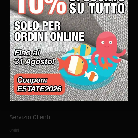
Company
Contatti
Chi siamo – produttori di pannelli acustici Modulari
Chi ha scelto i nostri prodotti
Video
Test Acustici
Salute e sicurezza
Listini prezzi
Brochure
Press
Blog
Servizio Clienti
Ordini