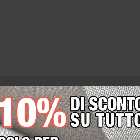
Campioni di Tessuto Fonoassorbente Certificato
Linenacoustic
0,00
€
+IVA