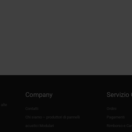
Velluto da sipario fonoassorbente ignifugo
VellAcoustic – Trevira CS
99,00
€
+IVA
Company
Servizio 
 alte
Contatti
Ordini
Chi siamo – produttori di pannelli
Pagamenti
acustici Modulari
Rimborso e Can