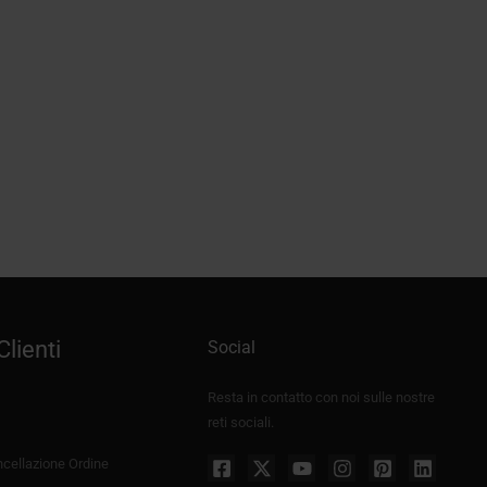
Baffle, Desk & Screen Custom Size Ticket
15,00
€
+IVA
Clienti
Social
Resta in contatto con noi sulle nostre
reti sociali.
cellazione Ordine