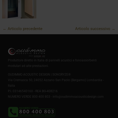
←
Articolo precedente
Articolo successivo
→
Produttore diretto in Italia di pannelli acustici e fonoassorbenti
modulari ad alte prestazioni.
OUDIMMO ACOUSTIC DESIGN | SONORYZE®
Via Cremasca 50, 24052 Azzano San Paolo (Bergamo) Lombardia -
Italia
P.I. 03146540160 - REA BG-408216
NUMERO VERDE 800 400 803 -
info@oudimmoacousticdesign.com