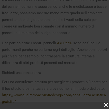
Avendo coefficienti di assorbimento “estremi” fino al 60% più alti
dei pannelli comuni, e assorbendo anche le mediobasse e basse
frequenze, possiamo inserire meno metri quadri nell’ambiente,
permettendoci di giocare con i pieni e i vuoti della sala per
creare un ambiente ben sonante con il minimo numero di
pannelli e il minimo del budget necessario.
Una particolarità: i nostri pannelli
AkuPan®
sono così belli e
performanti perché ne curiamo ogni dettaglio. Anche con i colori
più chiari, per esempio, non traspare la struttura interna a
differenza di altri prodotti presenti sul mercato.
Richiedi una consulenza
Per una consulenza gratuita per scegliere i prodotti più adatti per
il tuo studio o per la tua sala prove compila il modulo dedicato:
https://www.oudimmoacousticdesign.com/consulenza-acustica-
gratuita/