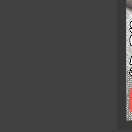
Campioni di Tessuto Fonotrasparente FireSafe
Crèpe
0,00
€
+IVA