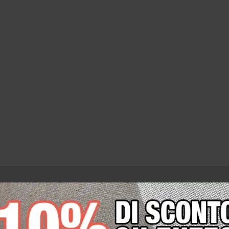
Stoffa Ignifuga Fonotrasparente FireSafe Trevira
CS Crèpe – 330G/M²
23,00
€
+IVA