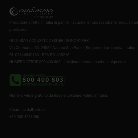
da
145,00€
a
232,00€
Produttore diretto in Italia di pannelli acustici e fonoassorbenti modulari ad
prestazioni.
OUDIMMO ACOUSTIC DESIGN | SONORYZE®
Via Cremasca 50, 24052 Azzano San Paolo (Bergamo) Lombardia - Italia
P.I. 03146540160 - REA BG-408216
NUMERO VERDE 800 400 803 -
info@oudimmoacousticdesign.com
Numero verde gratuito da fisso e cellulare, valido in Italia.
Chiamate dall'estero:
+39 035 4281480