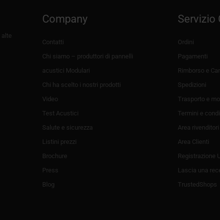
Company
Servizio 
 alte
Contatti
Ordini
Chi siamo – produttori di pannelli
Pagamenti
acustici Modulari
Rimborso e Can
Chi ha scelto i nostri prodotti
Spedizioni
Video
Trasporto e mo
Test Acustici
Termini e condi
Salute e sicurezza
Area rivenditori
Listini prezzi
Area Clienti
Brochure
Registrazione 
Press
Lascia una rec
Blog
TrustedShops