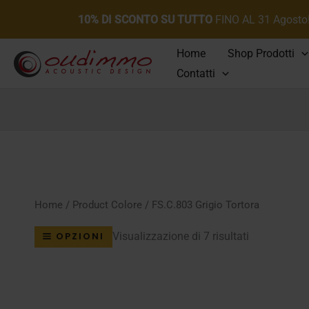
10% DI SCONTO SU TUTTO
FINO AL 31 Agosto
Vai
Home
Shop Prodotti
al
Contatti
contenuto
Home
/ Product Colore / FS.C.803 Grigio Tortora
Popolarità
Visualizzazione di 7 risultati
OPZIONI