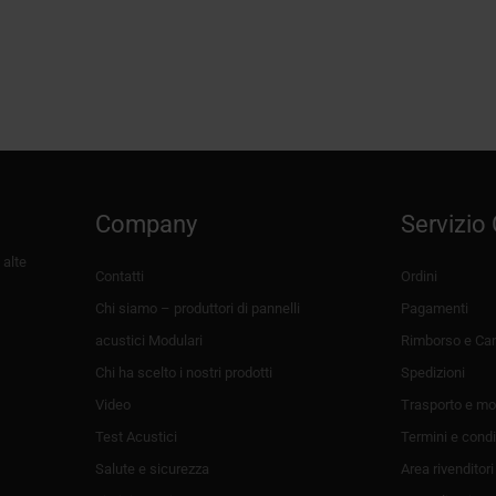
MUSIKUS – Pannelli fonoassorbenti e bass traps
con supporto per chitarra integrato
Fascia
95,00
€
-
152,00
€
+IVA
di
prezzo:
da
95,00€
a
152,00€
Company
Servizio 
 alte
Contatti
Ordini
Chi siamo – produttori di pannelli
Pagamenti
acustici Modulari
Rimborso e Can
Chi ha scelto i nostri prodotti
Spedizioni
Video
Trasporto e mo
Test Acustici
Termini e condi
Salute e sicurezza
Area rivenditori