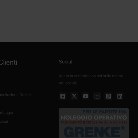
Divisori Fonoassorbenti AkuPan® Gobo
Fascia
129,00
€
-
271,00
€
+IVA
di
prezzo:
da
129,00€
a
271,00€
Clienti
Social
Resta in contatto con noi sulle nostre
reti sociali.
cellazione Ordine
ntaggio
zioni