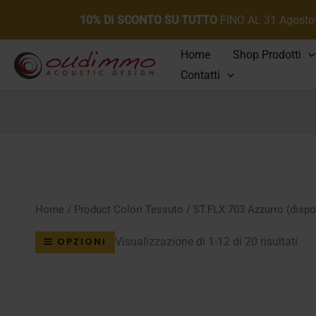
10% DI SCONTO SU TUTTO
FINO AL 31 Agosto
Vai
Home
Shop Prodotti
al
Contatti
contenuto
Home
/ Product Colori Tessuto / ST.FLX.703 Azzurro (dispon
Pop
Visualizzazione di 1-12 di 20 risultati
OPZIONI