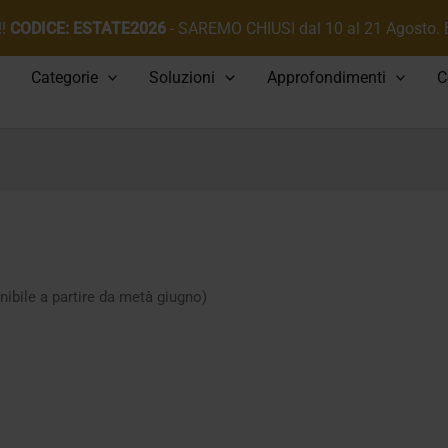
!!
CODICE: ESTATE2026
- SAREMO CHIUSI dal 10 al 21 Agosto.
Categorie
Soluzioni
Approfondimenti
C
ibile a partire da metà giugno)
olarità