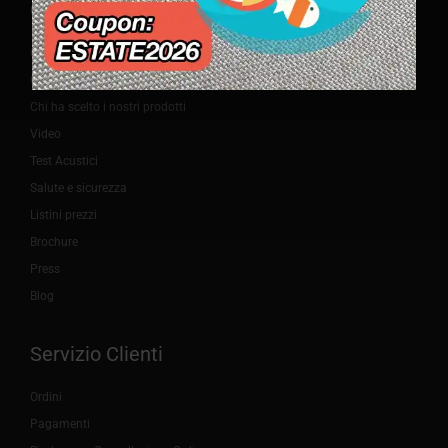
Company
Contatti
Chi siamo – produttori di pannelli acustici Modulari
Chi ha scelto i nostri prodotti
Video
Test Acustici
Salute e sicurezza
Listini prezzi
Brochure
Press
Blog
Servizio Clienti
Ordini
Pagamenti