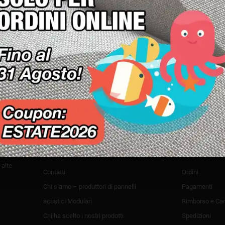
Company
Servizio 
 alte
Contatti
Ordini
Chi siamo – produttori di pannelli
Pagamenti
acustici Modulari
Rimborso e Can
Chi ha scelto i nostri prodotti
Spedizioni