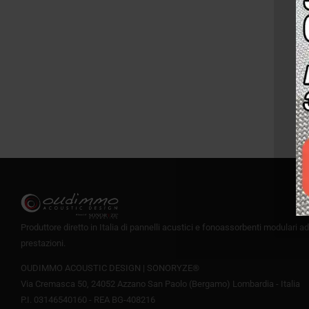
Pannelli fonoassorbenti esagonali EXIST
Fascia
110,00
€
-
169,00
€
+IVA
di
prezzo:
da
110,00€
a
169,00€
Produttore diretto in Italia di pannelli acustici e fonoassorbenti modulari ad
prestazioni.
OUDIMMO ACOUSTIC DESIGN | SONORYZE®
Via Cremasca 50, 24052 Azzano San Paolo (Bergamo) Lombardia - Italia
P.I. 03146540160 - REA BG-408216