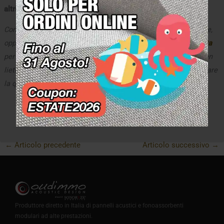
altri.
Contattateci al nostro
numero verde
se avete dubbi o domande,
oppure compilate il
modulo per la consulenza acustica gratuita
per richiedere un progetto acustico personalizzato: saremo ben
lieti di aiutarvi a compiere un passo fondamentale per migliorare
la qualità della vostra attività!
←
Articolo precedente
Articolo successivo
→
Produttore diretto in Italia di pannelli acustici e fonoassorbenti
modulari ad alte prestazioni.