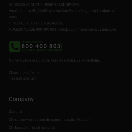
OUDIMMO ACOUSTIC DESIGN | SONORYZE®
Via Cremasca 50, 24052 Azzano San Paolo (Bergamo) Lombardia -
Italia
P.I. 03146540160 - REA BG-408216
NUMERO VERDE 800 400 803 -
info@oudimmoacousticdesign.com
Numero verde gratuito da fisso e cellulare, valido in Italia.
Chiamate dall'estero:
+39 035 4281480
Company
Contatti
Chi siamo – produttori di pannelli acustici Modulari
Chi ha scelto i nostri prodotti