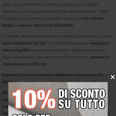
parte, senza interferire in maniera invasiva con il design
esistente o con il posizionamento dei corpi illuminanti. Anche
l’installazione diventa più semplice e rapida, e
non richiede
lunghe e onerose interruzioni dell’attività
.
Il risultato del trattamento acustico della sala ristorante è stato
molto apprezzato da tutti.
I commensali possono
mangiare in
tutta tranquillità
senza essere disturbati dalle conversazioni
degli altri clienti e i dipendenti in servizio possono
prendere le
comande senza difficoltà.
Il locale è ora al suo massimo splendore, sia acustico che
estetico.
Chi usa i nostri prodotti:
Lamborghini Automobili, Istituto Luce Cinecittà, Panasonic,
Unicredit, CNR Consiglio Nazionale delle Ricerche, Verdena,
Tommaso Colliva, DJ Prezioso, Edda Silvestri (Aimart) e molti