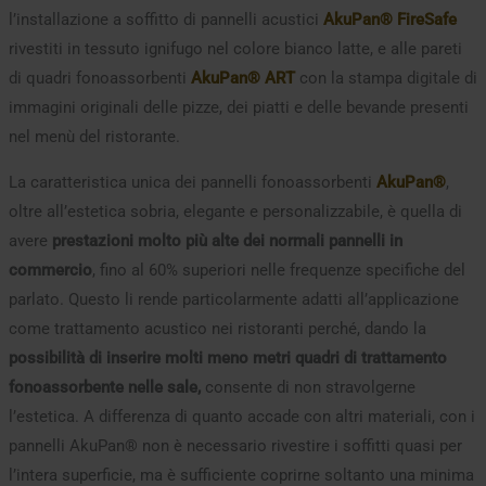
l’installazione a soffitto di pannelli acustici
AkuPan® FireSafe
rivestiti in tessuto ignifugo nel colore bianco latte, e alle pareti
di quadri fonoassorbenti
AkuPan® ART
con la stampa digitale di
immagini originali delle pizze, dei piatti e delle bevande presenti
nel menù del ristorante.
La caratteristica unica dei pannelli fonoassorbenti
AkuPan®
,
oltre all’estetica sobria, elegante e personalizzabile, è quella di
avere
prestazioni molto più alte dei normali pannelli in
commercio
, fino al 60% superiori nelle frequenze specifiche del
parlato. Questo li rende particolarmente adatti all’applicazione
come trattamento acustico nei ristoranti perché, dando la
possibilità di inserire molti meno metri quadri di trattamento
fonoassorbente nelle sale,
consente di non stravolgerne
l’estetica. A differenza di quanto accade con altri materiali, con i
pannelli AkuPan® non è necessario rivestire i soffitti quasi per
l’intera superficie, ma è sufficiente coprirne soltanto una minima