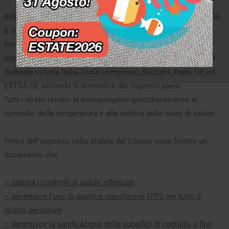
INSTALLAZIONI E SOPRALLUOGHI IN TUTTA ITALIA, SVIZZERA
E STATI UE
Per esigenze lavorative sono permessi come di consueto i
sopralluoghi e le installazioni con ns professionisti o squadre
dedicate in tutta Italia (isole comprese), Svizzera, Paesi UE ed
EXTRA-UE secondo le normative dei rispettivi paesi.
Tutti i nostri tecnici si sottopongono quotidianamente al
controllo della temperatura e alla verifica dello stato di salute.
Prima dell’ingresso nello stabile del Cliente viene fornito un
documento che:
– attesta i controlli di salute effettuati
– garantisce l’uso di guanti e mascherine FFP2 per tutto il
nostro personale
– garantisce la sanificazione delle superfici di contatto a fine