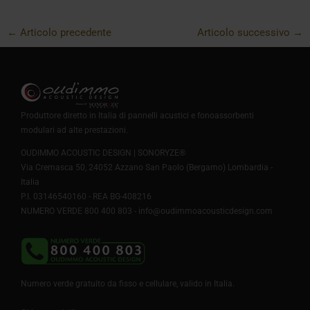
←
Articolo precedente
Articolo successivo
→
Produttore diretto in Italia di pannelli acustici e fonoassorbenti
modulari ad alte prestazioni.
OUDIMMO ACOUSTIC DESIGN | SONORYZE®
Via Cremasca 50, 24052 Azzano San Paolo (Bergamo) Lombardia -
Italia
P.I. 03146540160 - REA BG-408216
NUMERO VERDE 800 400 803 -
info@oudimmoacousticdesign.com
Numero verde gratuito da fisso e cellulare, valido in Italia.