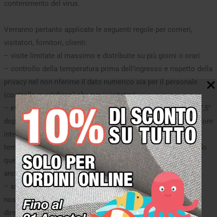
contenimento del virus.
Verranno pertanto applicate le seguenti regole per corrieri,
visitatori, fornitori, clienti:
– visite limitate al massimo e distribuite su più giorni o orari
– controllo della temperatura prima dell’ingresso e rispetto della
privacy nel non riferirne il dato numerico sia per il personale
(controllo quotidiano) che per i visitatori
– eventuale isolamento in caso di temperature superiori ai 37,5°
dopo una pausa in ombra per 10 minuti in zona protetta (il calore
interno alle automobili e del sole causa un aumento delle
temperature e una rilevazione falsa del dato reale, conoscendo
questo fenomeno, lo applichiamo nel rispetto del decreto ma
anche del buon senso)
– spiegazione dell’informativa estesa presente all’interno dei
nostri reparti produttivi, amministrativi, commerciali e
direzionali.